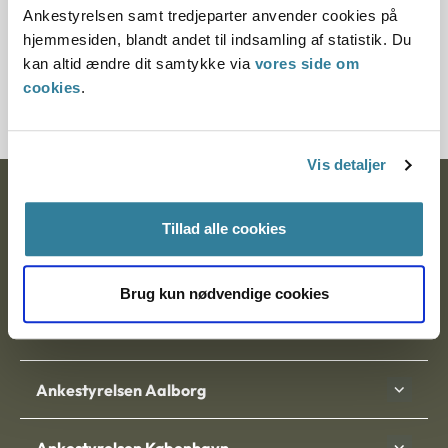
Ankestyrelsen samt tredjeparter anvender cookies på
hjemmesiden, blandt andet til indsamling af statistik. Du
Journalnummer
kan altid ændre dit samtykke via
vores side om
201535-97
cookies
.
Vis detaljer
Ankestyrelsen
Tillad alle cookies
Postadresse:
Nytorv 7, 2. sal
Brug kun nødvendige cookies
9000 Aalborg
Ankestyrelsen Aalborg
Ankestyrelsen København