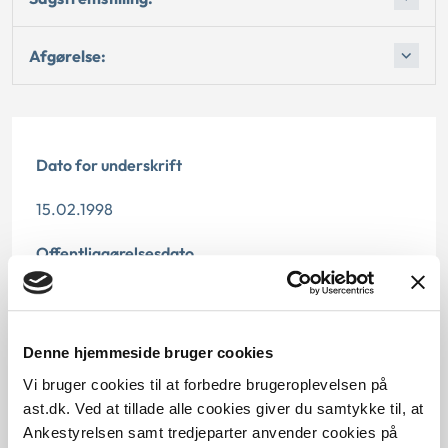
Afgørelse:
Dato for underskrift
15.02.1998
Offentliggørelsesdato
12.07.2013
Paragraf
Denne hjemmeside bruger cookies
§ 59 § 116
Vi bruger cookies til at forbedre brugeroplevelsen på
ast.dk. Ved at tillade alle cookies giver du samtykke til, at
Journalnummer
Ankestyrelsen samt tredjeparter anvender cookies på