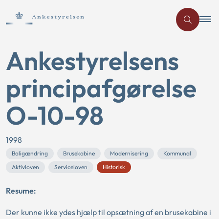
Ankestyrelsens
principafgørelse
O-10-98
1998
Boligændring
Brusekabine
Modernisering
Kommunal
Aktivloven
Serviceloven
Historisk
Resume:
Der kunne ikke ydes hjælp til opsætning af en brusekabine i