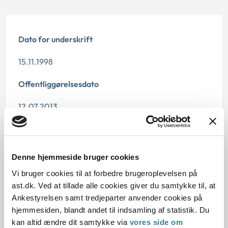
Dato for underskrift
15.11.1998
Offentliggørelsesdato
12.07.2013
Paragraf
§ 1 § 58
Denne hjemmeside bruger cookies
Journalnummer
Vi bruger cookies til at forbedre brugeroplevelsen på
ast.dk. Ved at tillade alle cookies giver du samtykke til, at
201790-97
Ankestyrelsen samt tredjeparter anvender cookies på
hjemmesiden, blandt andet til indsamling af statistik. Du
kan altid ændre dit samtykke via
vores side om