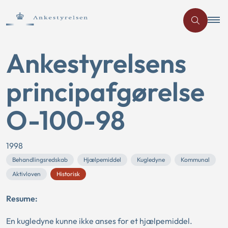
Ankestyrelsens
principafgørelse
O-100-98
1998
Behandlingsredskab
Hjælpemiddel
Kugledyne
Kommunal
Aktivloven
Historisk
Resume:
En kugledyne kunne ikke anses for et hjælpemiddel.