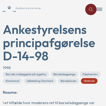
Ankestyrelsens
principafgørelse
D-14-98
1998
Barnets indlæggelse på sygehus
Barselsdagpenge
Fædreorlov
Kommunal
Udbetaling Danmark
Barselsloven
Historisk
Resume:
I et tilfælde hvor moderens ret til barselsdagpenge var