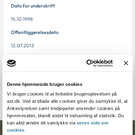
Dato for underskrift
15.10.1998
Offentliggørelsesdato
12.07.2013
Paragraf
§ 13 § 26 § 15
Denne hjemmeside bruger cookies
Journalnummer
Vi bruger cookies til at forbedre brugeroplevelsen på
701049-98
ast.dk. Ved at tillade alle cookies giver du samtykke til, at
Ankestyrelsen samt tredjeparter anvender cookies på
hjemmesiden, blandt andet til indsamling af statistik. Du
kan altid ændre dit samtykke via
vores side om
cookies
.
Ankestyrelsen