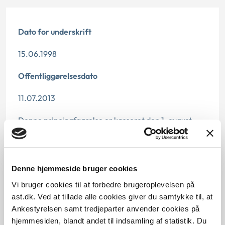
Dato for underskrift
15.06.1998
Offentliggørelsesdato
11.07.2013
Denne principafgørelse er kasseret den 1. august
2019, da den ikke længere har vejledningsværdi.
Paragraf
Denne hjemmeside bruger cookies
§ 112 § 58 § 58
Vi bruger cookies til at forbedre brugeroplevelsen på
ast.dk. Ved at tillade alle cookies giver du samtykke til, at
Journalnummer
Ankestyrelsen samt tredjeparter anvender cookies på
201413-97
hjemmesiden, blandt andet til indsamling af statistik. Du