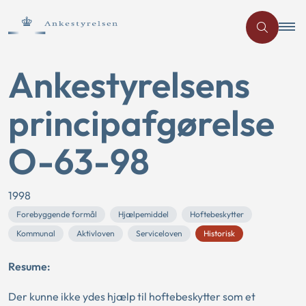
Ankestyrelsens
principafgørelse
O-63-98
1998
Forebyggende formål
Hjælpemiddel
Hoftebeskytter
Kommunal
Aktivloven
Serviceloven
Historisk
Resume:
Der kunne ikke ydes hjælp til hoftebeskytter som et