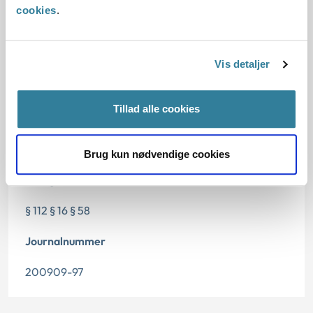
Dato for underskrift
cookies
.
15.09.1998
Vis detaljer
Offentliggørelsesdato
11.07.2013
Tillad alle cookies
Denne principafgørelse er kasseret den 14. august
2019, da den ikke længere har vejledningsværdi.
Brug kun nødvendige cookies
Paragraf
§ 112 § 16 § 58
Journalnummer
200909-97