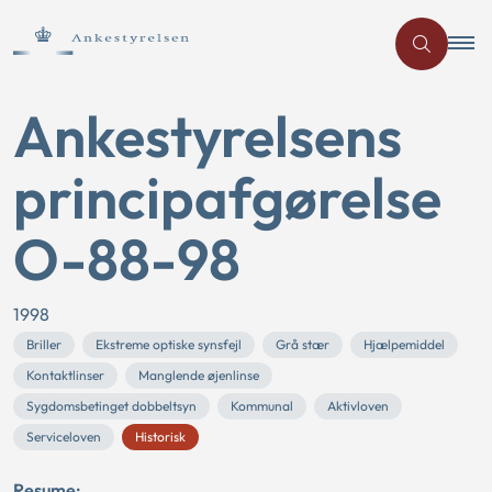
Ankestyrelsens
principafgørelse
O-88-98
1998
Briller
Ekstreme optiske synsfejl
Grå stær
Hjælpemiddel
Kontaktlinser
Manglende øjenlinse
Sygdomsbetinget dobbeltsyn
Kommunal
Aktivloven
Serviceloven
Historisk
Resume: