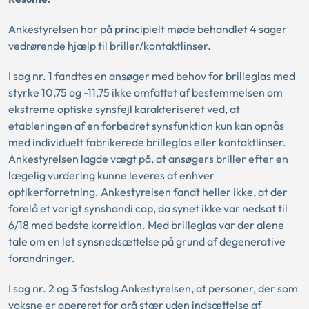
Ankestyrelsen har på principielt møde behandlet 4 sager
vedrørende hjælp til briller/kontaktlinser.
I sag nr. 1 fandtes en ansøger med behov for brilleglas med
styrke 10,75 og -11,75 ikke omfattet af bestemmelsen om
ekstreme optiske synsfejl karakteriseret ved, at
etableringen af en forbedret synsfunktion kun kan opnås
med individuelt fabrikerede brilleglas eller kontaktlinser.
Ankestyrelsen lagde vægt på, at ansøgers briller efter en
lægelig vurdering kunne leveres af enhver
optikerforretning. Ankestyrelsen fandt heller ikke, at der
forelå et varigt synshandi cap, da synet ikke var nedsat til
6/18 med bedste korrektion. Med brilleglas var der alene
tale om en let synsnedsættelse på grund af degenerative
forandringer.
I sag nr. 2 og 3 fastslog Ankestyrelsen, at personer, der som
voksne er opereret for grå stær uden indsættelse af