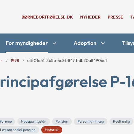
BØRNEBORTFØRELSE.DK
NYHEDER
PRESSE
T
For myndigheder
Adoption
Tilsy
er
1998
a3f01ef6-8b5b-4c2f-847d-db20a84906c1
rincipafgørelse P-1
 formue
Nedsparingslån
Pension
Personligt tillæg
Reelt enlig
Lov om social pension
Historisk