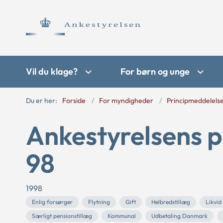
Vil du klage?
For børn og unge
Du er her:
Forside
For myndigheder
Principmeddelels
Ankestyrelsens p
98
1998
Enlig forsørger
Flytning
Gift
Helbredstillæg
Likvid
Særligt pensionstillæg
Kommunal
Udbetaling Danmark