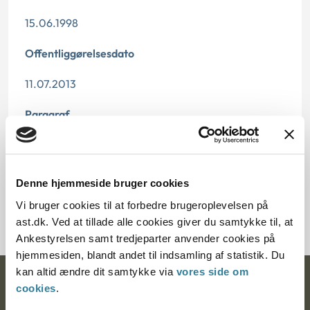
15.06.1998
Offentliggørelsesdato
11.07.2013
Paragraf
§ 27 § 41 § 39 § 19 § 42
Journalnummer
Denne hjemmeside bruger cookies
200669-97
Vi bruger cookies til at forbedre brugeroplevelsen på
ast.dk. Ved at tillade alle cookies giver du samtykke til, at
Ankestyrelsen samt tredjeparter anvender cookies på
hjemmesiden, blandt andet til indsamling af statistik. Du
kan altid ændre dit samtykke via
vores side om
Ankestyrelsen
cookies
.