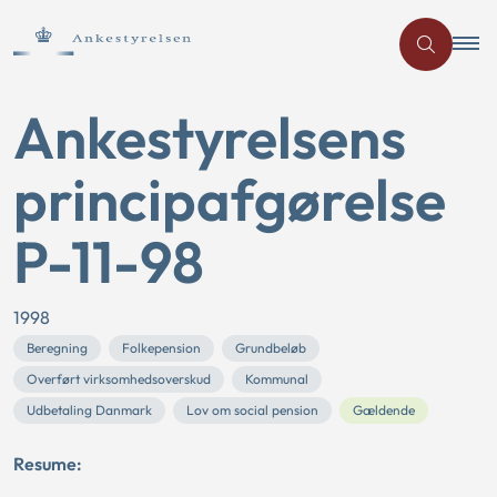
Ankestyrelsens
principafgørelse
P-11-98
1998
Beregning
Folkepension
Grundbeløb
Overført virksomhedsoverskud
Kommunal
Udbetaling Danmark
Lov om social pension
Gældende
Resume: