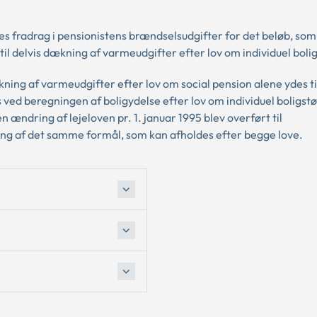
 fradrag i pensionistens brændselsudgifter for det beløb, som 
l delvis dækning af varmeudgifter efter lov om individuel bolig
ækning af varmeudgifter efter lov om social pension alene ydes t
ved beregningen af boligydelse efter lov om individuel boligstøt
 ændring af lejeloven pr. 1. januar 1995 blev overført til
ing af det samme formål, som kan afholdes efter begge love.