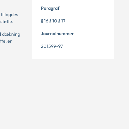
Paragraf
tillagdes
§ 16 § 10 § 17
støtte.
Journalnummer
il dækning
te, er
201599-97