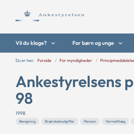
Vil du klage?
For børn og unge
Du er her:
Forside
For myndigheder
Principmeddelels
Ankestyrelsens p
98
1998
Beregning
Brændselsudgifter
Pension
Varmetillæg