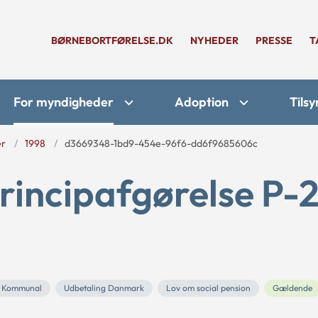
BØRNEBORTFØRELSE.DK
NYHEDER
PRESSE
T
For myndigheder
Adoption
Tilsy
er
1998
d3669348-1bd9-454e-96f6-dd6f9685606c
rincipafgørelse P-
Kommunal
Udbetaling Danmark
Lov om social pension
Gældende