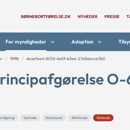
BØRNEBORTFØRELSE.DK
NYHEDER
PRESSE
T
For myndigheder
Adoption
Tilsy
er
1998
dcaefee4-807d-4a0f-b3ee-27e86ecce3b0
principafgørelse O
rvågning
Samvær
Kommunal
Aktivloven
Historisk