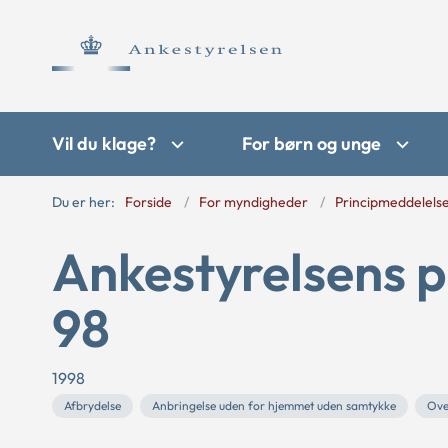
Vil du klage?
For børn og unge
Du er her:
Forside
For myndigheder
Principmeddelels
Ankestyrelsens 
98
1998
Afbrydelse
Anbringelse uden for hjemmet uden samtykke
Ove