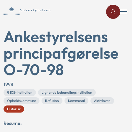
Ankestyrelsens
principafgørelse
O-70-98
1998
§ 105-institution
Lignende behandlingsinstitution
Opholdskommune
Refusion
Kommunal
Aktivloven
Historisk
Resume: