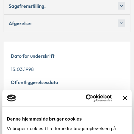
Sagsfremstilling:
Afgørelse:
Dato for underskrift
15.03.1998
Offentliggørelsesdato
11.07.2013
Denne principafgørelse er kasseret den 3. juli 2019,
da den ikke længere har vejledningsværdi.
Denne hjemmeside bruger cookies
Vi bruger cookies til at forbedre brugeroplevelsen på
Paragraf