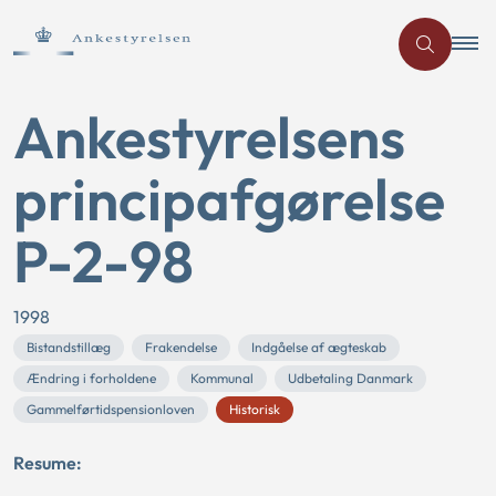
Ankestyrelsens
principafgørelse
P-2-98
1998
Bistandstillæg
Frakendelse
Indgåelse af ægteskab
Ændring i forholdene
Kommunal
Udbetaling Danmark
Gammelførtidspensionloven
Historisk
Resume: