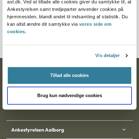
ast.dk. Ved at tillade alle cookies giver du samtykke til, at
§ 16 § 44
Ankestyrelsen samt tredjeparter anvender cookies på
hjemmesiden, blandt andet til indsamling af statistik. Du
Journalnummer
kan altid ændre dit samtykke via
vores side om
cookies
.
001553-97
Vis detaljer
Ankestyrelsen
Tillad alle cookies
Postadresse:
Brug kun nødvendige cookies
Nytorv 7, 2. sal
9000 Aalborg
Ankestyrelsen Aalborg