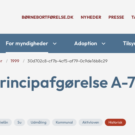
BØRNEBORTFØRELSE.DK
NYHEDER
PRESSE
T
For myndigheder
Adoption
Tilsy
er
1999
30d702c8-cf7b-4cf5-af79-0c9de16b8c29
rincipafgørelse A-7
ielån
Su
Udmåling
Kommunal
Aktivloven
Historisk