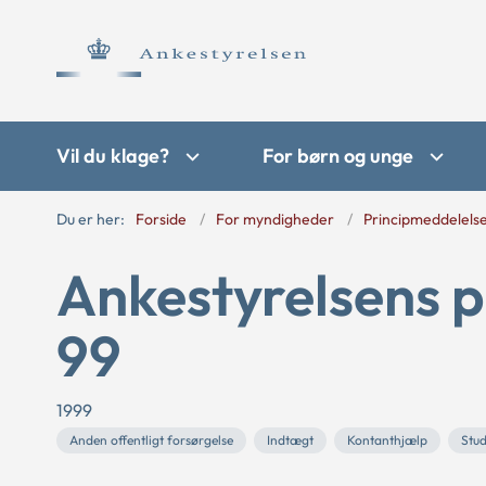
Vil du klage?
For børn og unge
Du er her:
Forside
For myndigheder
Principmeddelels
Ankestyrelsens p
99
1999
Anden offentligt forsørgelse
Indtægt
Kontanthjælp
Stud