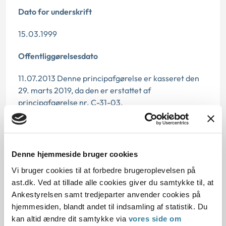
Dato for underskrift
15.03.1999
Offentliggørelsesdato
11.07.2013 Denne principafgørelse er kasseret den
29. marts 2019, da den er erstattet af
principafgørelse nr. C-31-03.
Paragraf
§ 96 § 48 § 41 § 48
Denne hjemmeside bruger cookies
Journalnummer
Vi bruger cookies til at forbedre brugeroplevelsen på
ast.dk. Ved at tillade alle cookies giver du samtykke til, at
200992-98
Ankestyrelsen samt tredjeparter anvender cookies på
hjemmesiden, blandt andet til indsamling af statistik. Du
kan altid ændre dit samtykke via
vores side om