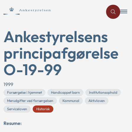
Ankestyrelsens
principafgørelse
O-19-99
1999
Forsørgelse i hjemmet
Handicappet barn
Institutionsophold
Merudgifter ved forsørgelsen
Kommunal
Aktivloven
Serviceloven
Historisk
Resume: