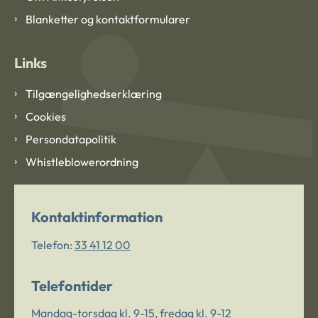
Blanketter og kontaktformularer
Links
Tilgængelighedserklæring
Cookies
Persondatapolitik
Whistleblowerordning
Kontaktinformation
Telefon:
33 41 12 00
Telefontider
Mandag-torsdag kl. 9-15, fredag kl. 9-12