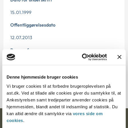
15.01.1999
Offentliggørelsesdato
12.07.2013
Paragraf
§ 3 § 25 § 1
Journalnummer
Denne hjemmeside bruger cookies
Vi bruger cookies til at forbedre brugeroplevelsen på
700500-98
ast.dk. Ved at tillade alle cookies giver du samtykke til, at
Ankestyrelsen samt tredjeparter anvender cookies på
hjemmesiden, blandt andet til indsamling af statistik. Du
kan altid ændre dit samtykke via
vores side om
Ankestyrelsen
cookies
.