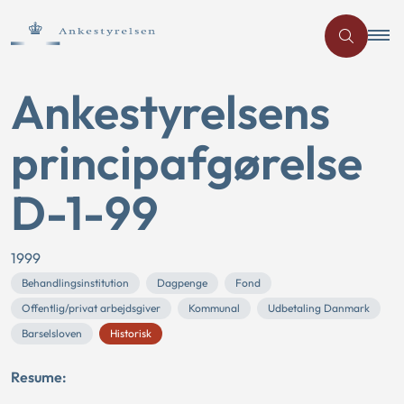
Ankestyrelsens
principafgørelse
D-1-99
1999
Behandlingsinstitution
Dagpenge
Fond
Offentlig/privat arbejdsgiver
Kommunal
Udbetaling Danmark
Barselsloven
Historisk
Resume: