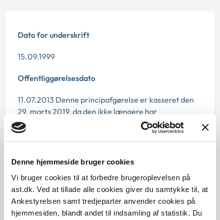
Dato for underskrift
15.09.1999
Offentliggørelsesdato
11.07.2013 Denne principafgørelse er kasseret den
29. marts 2019, da den ikke længere har
vejledningsværdi.
Paragraf
Denne hjemmeside bruger cookies
§ 48 § 97 § 41 § 48 § 58
Vi bruger cookies til at forbedre brugeroplevelsen på
Journalnummer
ast.dk. Ved at tillade alle cookies giver du samtykke til, at
Ankestyrelsen samt tredjeparter anvender cookies på
201426-98
hjemmesiden, blandt andet til indsamling af statistik. Du