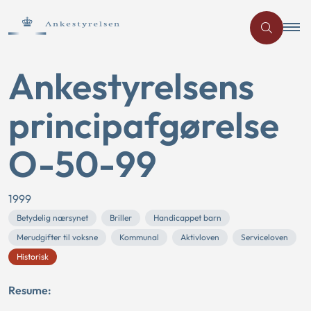
Ankestyrelsens
principafgørelse
O-50-99
1999
Betydelig nærsynet
Briller
Handicappet barn
Merudgifter til voksne
Kommunal
Aktivloven
Serviceloven
Historisk
Resume: