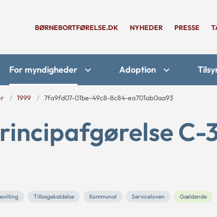
BØRNEBORTFØRELSE.DK
NYHEDER
PRESSE
T
For myndigheder
Adoption
Tilsy
er
1999
7fa9fd07-01be-49c8-8c84-ea701ab0aa93
rincipafgørelse C-
villing
Tilbagekaldelse
Kommunal
Serviceloven
Gældende