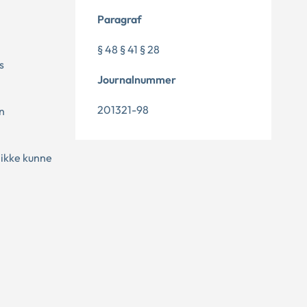
Paragraf
§ 48 § 41 § 28
s
Journalnummer
201321-98
en
 ikke kunne