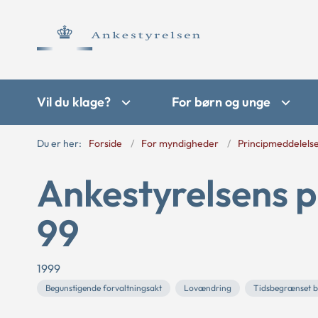
Vil du klage?
For børn og unge
Du er her:
Forside
For myndigheder
Principmeddelels
Ankestyrelsens p
99
1999
Begunstigende forvaltningsakt
Lovændring
Tidsbegrænset be