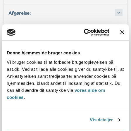
Afgørelse:
Afgørelse:
Afgørelse:
Denne hjemmeside bruger cookies
Vi bruger cookies til at forbedre brugeroplevelsen på
ast.dk. Ved at tillade alle cookies giver du samtykke til, at
Ankestyrelsen samt tredjeparter anvender cookies på
Dato for underskrift
hjemmesiden, blandt andet til indsamling af statistik. Du
kan altid ændre dit samtykke via
vores side om
15.05.1999
cookies
.
Offentliggørelsesdato
11.07.2013
Vis detaljer
Paragraf