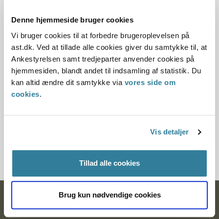
15.04.1999
Denne hjemmeside bruger cookies
Offentliggørelsesdato
Vi bruger cookies til at forbedre brugeroplevelsen på
11.07.2013 Denne principafgørelse er kasseret den 7.
ast.dk. Ved at tillade alle cookies giver du samtykke til, at
maj 2019, da den ikke længere har vejledningsværdi.
Ankestyrelsen samt tredjeparter anvender cookies på
hjemmesiden, blandt andet til indsamling af statistik. Du
Paragraf
kan altid ændre dit samtykke via
vores side om
cookies
.
§ 12
Journalnummer
Vis detaljer
500428-98500429-98
Tillad alle cookies
Brug kun nødvendige cookies
Ankestyrelsen