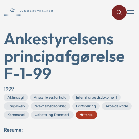
Ankestyrelsens
principafgørelse
F-1-99
1999
Aktindsigt
Ansættelsesforhold
Internt arbejdsdokument
Lægeskøn
Nævnsmødeoplæg
Partshøring
Arbejdsskade
Kommunal
Udbetaling Danmark
Historisk
Resume: