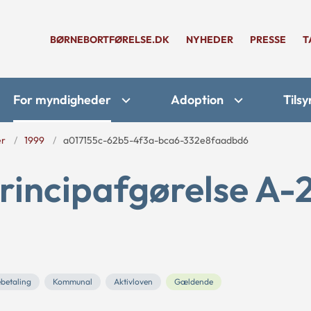
BØRNEBORTFØRELSE.DK
NYHEDER
PRESSE
T
For myndigheder
Adoption
Tilsy
er
1999
a017155c-62b5-4f3a-bca6-332e8faadbd6
rincipafgørelse A-
betaling
Kommunal
Aktivloven
Gældende