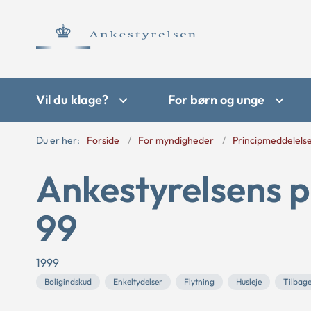
Vil du klage?
For børn og unge
Du er her:
Forside
For myndigheder
Principmeddelels
Ankestyrelsens p
99
1999
Boligindskud
Enkeltydelser
Flytning
Husleje
Tilbage