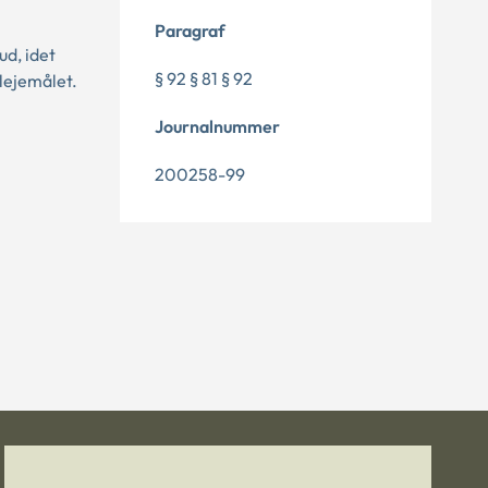
Paragraf
ud, idet
§ 92 § 81 § 92
lejemålet.
Journalnummer
200258-99