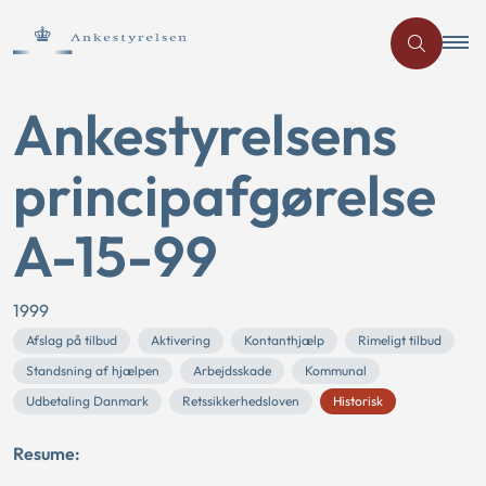
Ankestyrelsens
principafgørelse
A-15-99
1999
Afslag på tilbud
Aktivering
Kontanthjælp
Rimeligt tilbud
Standsning af hjælpen
Arbejdsskade
Kommunal
Udbetaling Danmark
Retssikkerhedsloven
Historisk
Resume: