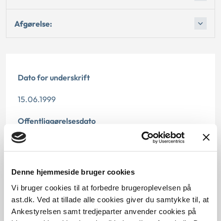
Afgørelse:
Dato for underskrift
15.06.1999
Offentliggørelsesdato
10.07.2013
Paragraf
Denne hjemmeside bruger cookies
§ 46 § 46 § 69
Vi bruger cookies til at forbedre brugeroplevelsen på
ast.dk. Ved at tillade alle cookies giver du samtykke til, at
Journalnummer
Ankestyrelsen samt tredjeparter anvender cookies på