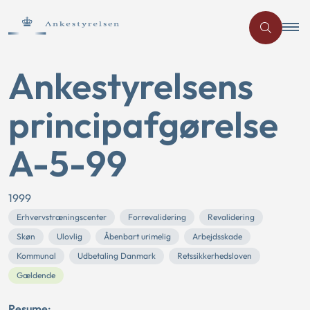
Ankestyrelsens
principafgørelse
A-5-99
1999
Erhvervstræningscenter
Forrevalidering
Revalidering
Skøn
Ulovlig
Åbenbart urimelig
Arbejdsskade
Kommunal
Udbetaling Danmark
Retssikkerhedsloven
Gældende
Resume: