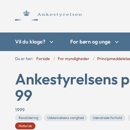
Vil du klage?
For børn og unge
Du er her:
Forside
For myndigheder
Principmeddelels
Ankestyrelsens p
99
1999
Revalidering
Uddannelsens varighed
Uændrede forhold
Historisk