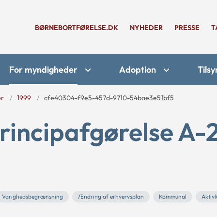
BØRNEBORTFØRELSE.DK
NYHEDER
PRESSE
T
For myndigheder
Adoption
Tilsy
er
1999
cfe40304-f9e5-457d-9710-54bae3e51bf5
rincipafgørelse A-
Varighedsbegrænsning
Ændring af erhvervsplan
Kommunal
Aktiv