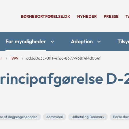
BØRNEBORTFØRELSE.DK
NYHEDER
PRESSE
T
For myndigheder
Adoption
Tilsy
er
1999
dddd0d3c-0fff-4fdc-8677-968f414d0b4f
rincipafgørelse D-
se af dagpengeperioden
Kommunal
Udbetaling Danmark
Barselslo