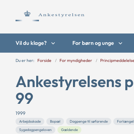
Vil du klage?
For børn og unge
Du er her:
Forside
For myndigheder
Principmeddelels
Ankestyrelsens p
99
1999
Arbejdsskade
Bopæl
Dagpenge til søfarende
Forlængel
Sygedagpengeloven
Gældende