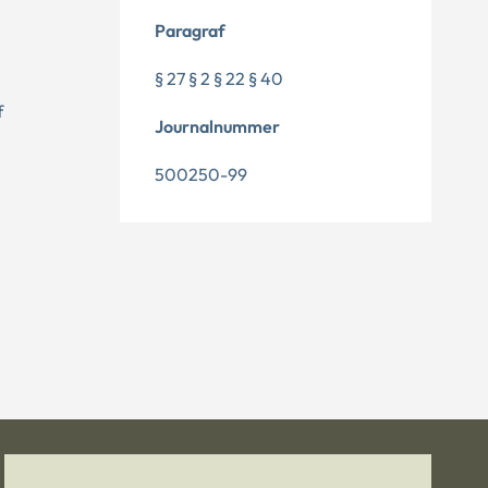
Paragraf
§ 27 § 2 § 22 § 40
f
Journalnummer
500250-99