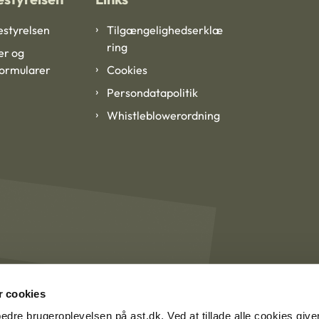
styrelsen
Tilgængelighedserklæ
ring
er og
formularer
Cookies
Persondatapolitik
Whistleblowerordning
 cookies
rbedre brugeroplevelsen på ast.dk. Ved at tillade alle cookies give