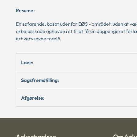
Resume:
En søfarende, bosat udenfor EØS - området, uden at være
arbejdsskade oghavde ret til at få sin dagpengeret forlæ
erhvervsevne forelå.
Love:
Sagsfremstilling:
Afgørelse:
Ankestyrelsen
Om Anke