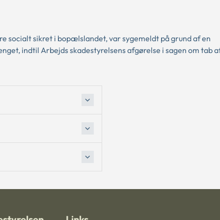
 socialt sikret i bopælslandet, var sygemeldt på grund af en
nget, indtil Arbejds skadestyrelsens afgørelse i sagen om tab a
styrelsen
Links