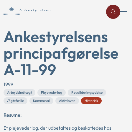
Ankestyrelsens
principafgørelse
A-11-99
1999
Arbejdsindtægt
Plejevederlag
Revalideringsydelse
Ægtefælle
Kommunal
Aktivloven
Historisk
Resume:
Et plejevederlag, der udbetaltes og beskattedes hos