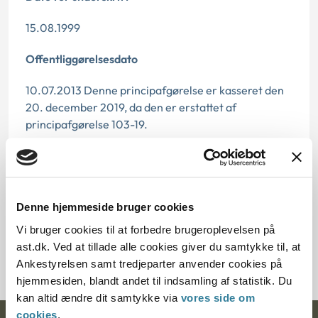
15.08.1999
Offentliggørelsesdato
10.07.2013 Denne principafgørelse er kasseret den
20. december 2019, da den er erstattet af
principafgørelse 103-19.
Paragraf
§ 43 § 58
Denne hjemmeside bruger cookies
Journalnummer
Vi bruger cookies til at forbedre brugeroplevelsen på
ast.dk. Ved at tillade alle cookies giver du samtykke til, at
200131-99
Ankestyrelsen samt tredjeparter anvender cookies på
hjemmesiden, blandt andet til indsamling af statistik. Du
kan altid ændre dit samtykke via
vores side om
cookies
.