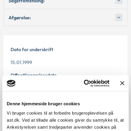
Sagsfremstilling:
Afgørelse:
Dato for underskrift
15.01.1999
Offentliggørelsesdato
12.07.2013
Paragraf
Denne hjemmeside bruger cookies
Vi bruger cookies til at forbedre brugeroplevelsen på
§ 37 § 45 § 43 § 9 § 44 § 10o
ast.dk. Ved at tillade alle cookies giver du samtykke til, at
Journalnummer
Ankestyrelsen samt tredjeparter anvender cookies på