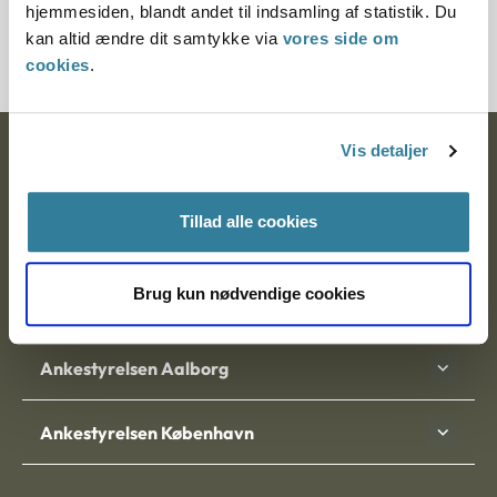
hjemmesiden, blandt andet til indsamling af statistik. Du
200531-98
kan altid ændre dit samtykke via
vores side om
cookies
.
Vis detaljer
Ankestyrelsen
Postadresse:
Tillad alle cookies
Nytorv 7, 2. sal
9000 Aalborg
Brug kun nødvendige cookies
Ankestyrelsen Aalborg
Ankestyrelsen København