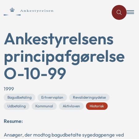
Ankestyrelsens
principafgørelse
O-10-99
1999
Bagudbetaling
Erhvervsplan
Revalideringsydelse
Udbetaling
Kommunal
Aktivloven
Historisk
Resume:
Ansøger, der modtog bagudbetalte sygedagpenge ved