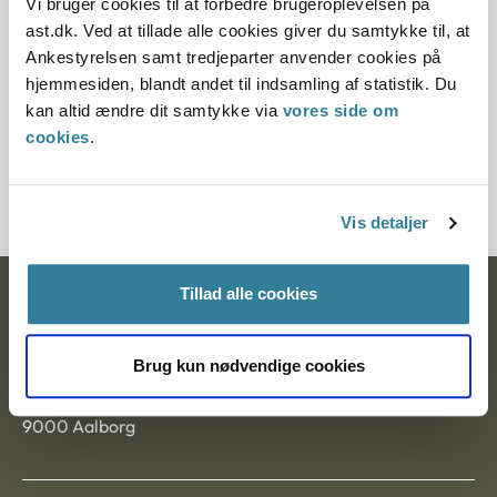
Vi bruger cookies til at forbedre brugeroplevelsen på
Paragraf
ast.dk. Ved at tillade alle cookies giver du samtykke til, at
Ankestyrelsen samt tredjeparter anvender cookies på
§ 93 § 11
hjemmesiden, blandt andet til indsamling af statistik. Du
kan altid ændre dit samtykke via
vores side om
Journalnummer
cookies
.
201275-98
Vis detaljer
Tillad alle cookies
Ankestyrelsen
Postadresse:
Brug kun nødvendige cookies
Nytorv 7, 2. sal
9000 Aalborg