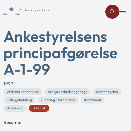
Ankestyrelsens
principafgørelse
A-1-99
1999
Afsluttet uddannelse
Arbejdsløshedsdagpenge
Kontanthjælp
Tilbagebetaling
Ændring i forholdene
Kommunal
Aktivloven
Historisk
Resume: