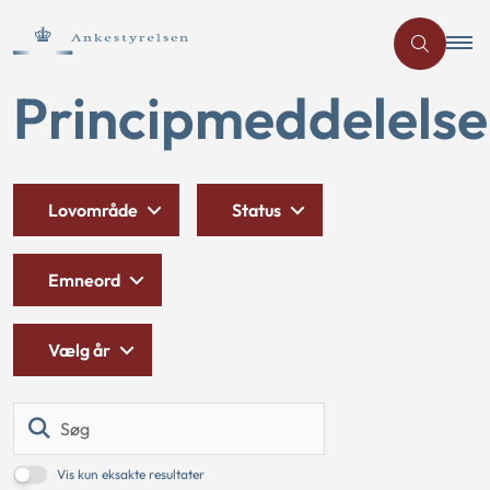
Principmeddelelse
Lovområde
Status
Emneord
Vælg år
Søg
Vis kun eksakte resultater