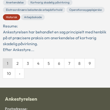
Anerkendelse
Kortvarig skadelig påvirkning
Ekstraordinære belastende arbejdsforhold
Operationssygeplejerske
Historisk
Arbejdsskade
Resume:
Ankestyrelsen har behandlet en sag principielt med henblik
på at præcisere praksis om anerkendelse af kortvarig
skadelig påvirkning.
Efter Ankestyre...
1
2
3
4
5
6
7
8
9
10
Ankestyrelsen
Postadresse: