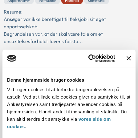
Anpartshaver
Instruktion
Historisk
Kommunal
Resume:
Ansøger var ikke berettiget til fleksjob i sit eget
anpartsselskab.
Begrundelsen var, at der skal være tale om et
ansættelsesforhold i lovens forsta...
Ankestyrelsens principafgørelse C-
55-00
Denne hjemmeside bruger cookies
01-01-2000
Vi bruger cookies til at forbedre brugeroplevelsen på
Serviceloven
Retssikkerhedsloven
Kompetence
ast.dk. Ved at tillade alle cookies giver du samtykke til, at
Gratis advokatbistand
Medlem af børn og unge
Ankestyrelsen samt tredjeparter anvender cookies på
Salærfastsættelse
Gældende
Retssikkerhedsloven
hjemmesiden, blandt andet til indsamling af statistik. Du
Serviceloven
Arbejdsskade
Udbetaling Danmark
Kommunal
kan altid ændre dit samtykke via
vores side om
cookies
.
Resume:
Det er dommeren, der som medlem af Børn og unge-