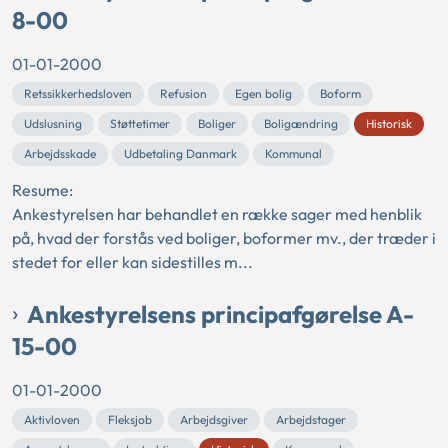
8-00
01-01-2000
Retssikkerhedsloven
Refusion
Egen bolig
Boform
Udslusning
Støttetimer
Boliger
Boligændring
Historisk
Arbejdsskade
Udbetaling Danmark
Kommunal
Resume:
Ankestyrelsen har behandlet en række sager med henblik
på, hvad der forstås ved boliger, boformer mv., der træder i
stedet for eller kan sidestilles m...
Ankestyrelsens principafgørelse A-
15-00
01-01-2000
Aktivloven
Fleksjob
Arbejdsgiver
Arbejdstager