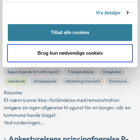
udvalget træffer afgørelse om størrelsen af salær til en
Vis detaljer
advokat, når der er ydet gratis advokatbistan...
Ankestyrelsens principafgørelse R-
Tillad alle cookies
16-00
01-01-2000
Brug kun nødvendige cookies
Retssikkerhedsloven
Genvurdering
Begunstigende forvaltningsakt
Tilbagekaldelse
Omgørelse
Gældende
Arbejdsskade
Udbetaling Danmark
Kommunal
Resume:
Et nævn kunne ikke i forbindelse med remonstration
omgøre sin egen afgørelse til ugunst for en borger, når en
kommune havde klaget.
Ved vurderingen...
Ankestyrelsens principafgørelse P-