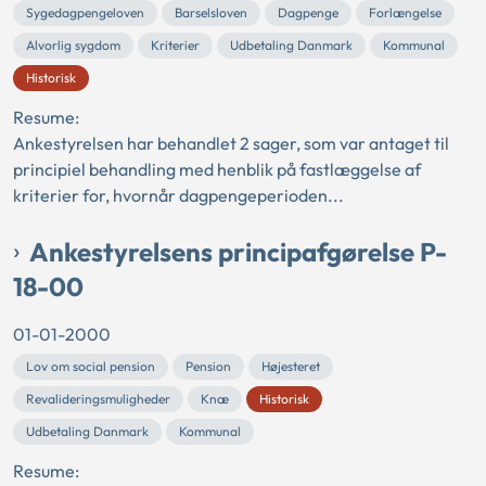
Sygedagpengeloven
Barselsloven
Dagpenge
Forlængelse
Alvorlig sygdom
Kriterier
Udbetaling Danmark
Kommunal
Historisk
Resume:
Ankestyrelsen har behandlet 2 sager, som var antaget til
principiel behandling med henblik på fastlæggelse af
kriterier for, hvornår dagpengeperioden...
Ankestyrelsens principafgørelse P-
18-00
01-01-2000
Lov om social pension
Pension
Højesteret
Revalideringsmuligheder
Knæ
Historisk
Udbetaling Danmark
Kommunal
Resume: