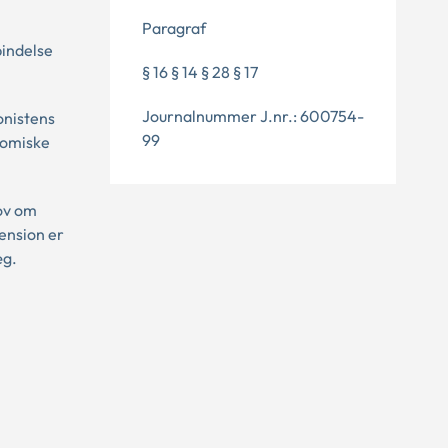
Paragraf
bindelse
§ 16 § 14 § 28 § 17
Journalnummer J.nr.: 600754-
onistens
99
nomiske
lov om
pension er
æg.