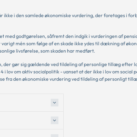
år ikke i den samlede økonomiske vurdering, der foretages i for
ålet med godtgørelsen, såfremt den indgik i vurderingen af pensi
 varigt mén som følge af en skade ikke ydes til dækning af øko
onlige livsførelse, som skaden har medført.
 der gør sig gældende ved tildeling af personlige tillæg efter 
 i lov om aktiv socialpolitik - uanset at der ikke i lov om social 
e fra den økonomiske vurdering ved tildeling af personligt till