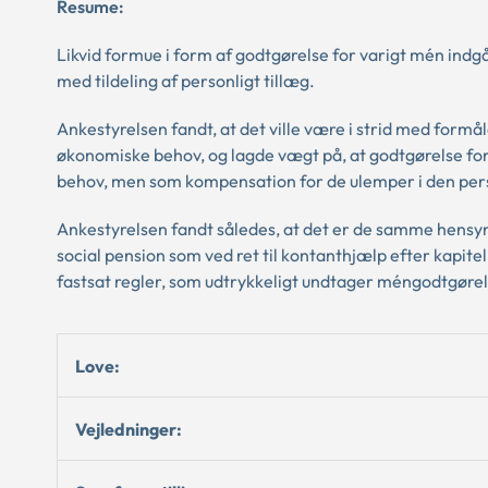
Resume:
Likvid formue i form af godtgørelse for varigt mén indg
med tildeling af personligt tillæg.
Ankestyrelsen fandt, at det ville være i strid med form
økonomiske behov, og lagde vægt på, at godtgørelse for
behov, men som kompensation for de ulemper i den pers
Ankestyrelsen fandt således, at det er de samme hensyn,
social pension som ved ret til kontanthjælp efter kapitel 4
fastsat regler, som udtrykkeligt undtager méngodtgørels
Love:
Vejledninger: