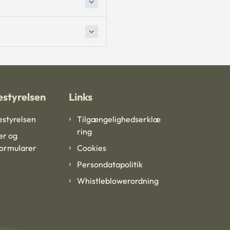
styrelsen
Links
styrelsen
Tilgængelighedserklæ
ring
er og
formularer
Cookies
Persondatapolitik
Whistleblowerordning