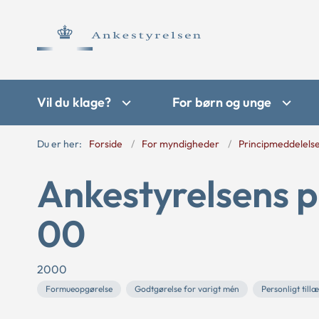
Vil du klage?
For børn og unge
Du er her:
Forside
For myndigheder
Principmeddelels
Ankestyrelsens p
00
2000
Formueopgørelse
Godtgørelse for varigt mén
Personligt till