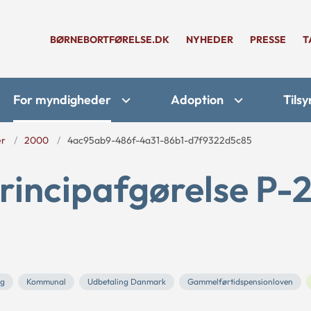
BØRNEBORTFØRELSE.DK
NYHEDER
PRESSE
T
For myndigheder
Adoption
Tilsy
er
2000
4ac95ab9-486f-4a31-86b1-d7f9322d5c85
rincipafgørelse P-
æg
Kommunal
Udbetaling Danmark
Gammelførtidspensionloven