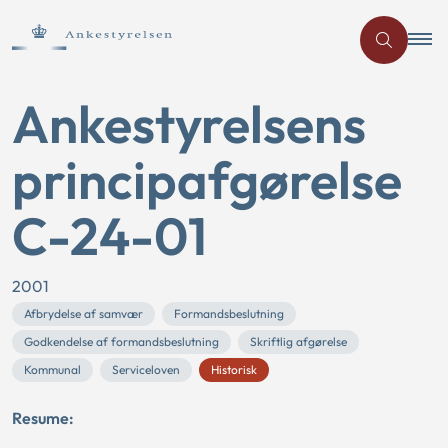
Ankestyrelsens
principafgørelse
C-24-01
2001
Afbrydelse af samvær
Formandsbeslutning
Godkendelse af formandsbeslutning
Skriftlig afgørelse
Kommunal
Serviceloven
Historisk
Resume: