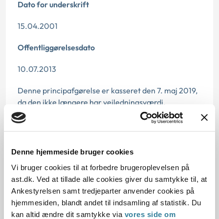
Dato for underskrift
15.04.2001
Offentliggørelsesdato
10.07.2013
Denne principafgørelse er kasseret den 7. maj 2019,
da den ikke længere har vejledningsværdi.
Paragraf
§ 62 § 74 § 45 § 57 § 75 § 71 § 62
Denne hjemmeside bruger cookies
Vi bruger cookies til at forbedre brugeroplevelsen på
Journalnummer
ast.dk. Ved at tillade alle cookies giver du samtykke til, at
400503-00
Ankestyrelsen samt tredjeparter anvender cookies på
hjemmesiden, blandt andet til indsamling af statistik. Du
kan altid ændre dit samtykke via
vores side om