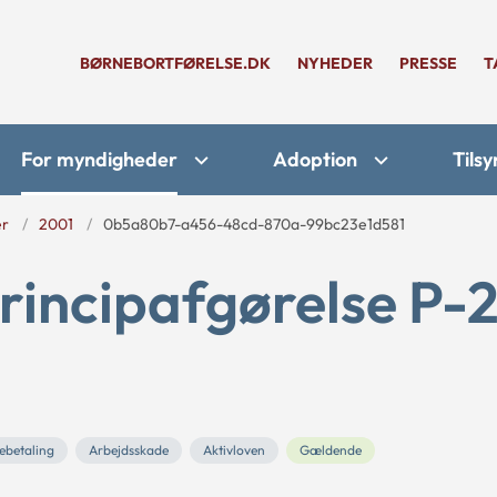
BØRNEBORTFØRELSE.DK
NYHEDER
PRESSE
T
For myndigheder
Adoption
Tilsy
er
2001
0b5a80b7-a456-48cd-870a-99bc23e1d581
rincipafgørelse P-2
ebetaling
Arbejdsskade
Aktivloven
Gældende