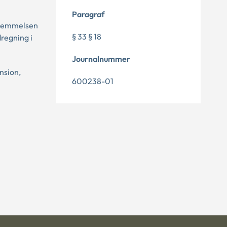
Paragraf
estemmelsen
§ 33 § 18
regning i
Journalnummer
nsion,
600238-01