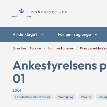
Vil du klage?
For børn og unge
Du er her:
Forside
For myndigheder
Principmeddelels
Ankestyrelsens p
01
2001
Forudbetalte serviceydelser
Modregning
Pension
Tilbag