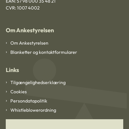
EAN: 57 98 000 35 48 21
CVR: 1007 4002
Om Ankestyrelsen
Om Ankestyrelsen
Blanketter og kontaktformularer
Links
Tilgængelighedserklæring
Cookies
Persondatapolitik
Whistleblowerordning