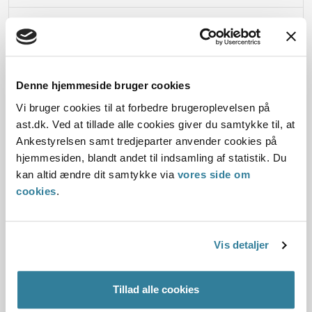
Afgørelse:
Denne hjemmeside bruger cookies
Dato for underskrift
Vi bruger cookies til at forbedre brugeroplevelsen på
ast.dk. Ved at tillade alle cookies giver du samtykke til, at
15.03.2001
Ankestyrelsen samt tredjeparter anvender cookies på
hjemmesiden, blandt andet til indsamling af statistik. Du
Offentliggørelsesdato
kan altid ændre dit samtykke via
vores side om
cookies
.
11.07.2013
Paragraf
Vis detaljer
§ 30
Tillad alle cookies
Journalnummer