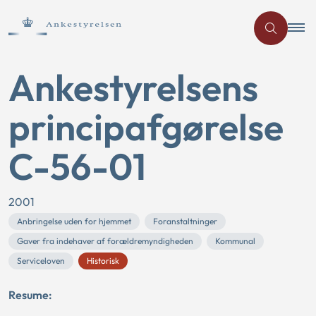
Ankestyrelsens
principafgørelse
C-56-01
2001
Anbringelse uden for hjemmet
Foranstaltninger
Gaver fra indehaver af forældremyndigheden
Kommunal
Serviceloven
Historisk
Resume: