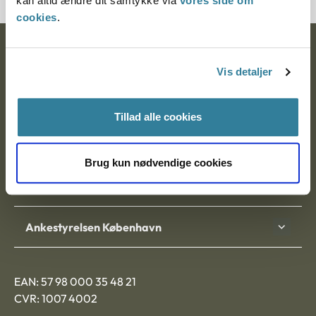
kan altid ændre dit samtykke via
vores side om
cookies
.
Ankestyrelsen
Vis detaljer
Postadresse:
Nytorv 7, 2. sal
Tillad alle cookies
9000 Aalborg
Brug kun nødvendige cookies
Ankestyrelsen Aalborg
Ankestyrelsen København
EAN: 57 98 000 35 48 21
CVR: 1007 4002