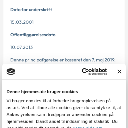
Dato for underskrift
15.03.2001
Offentliggørelsesdato
10.07.2013
Denne principafgørelse er kasseret den 7. maj 2019,
da den ikke længere har vejledningsværdi.
Paragraf
§ 45 § 57 § 69 § 44 § 42 § 55
Denne hjemmeside bruger cookies
Vi bruger cookies til at forbedre brugeroplevelsen på
Journalnummer
ast.dk. Ved at tillade alle cookies giver du samtykke til, at
Ankestyrelsen samt tredjeparter anvender cookies på
400307-00
hjemmesiden, blandt andet til indsamling af statistik. Du