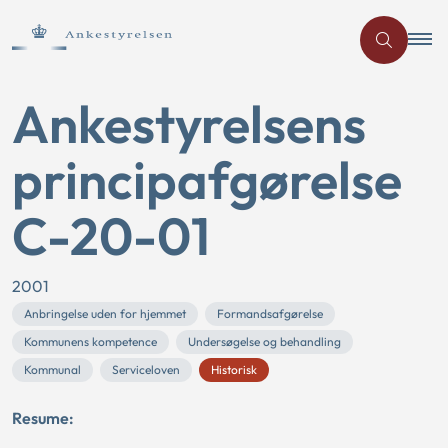
Ankestyrelsens
principafgørelse
C-20-01
2001
Anbringelse uden for hjemmet
Formandsafgørelse
Kommunens kompetence
Undersøgelse og behandling
Kommunal
Serviceloven
Historisk
Resume: