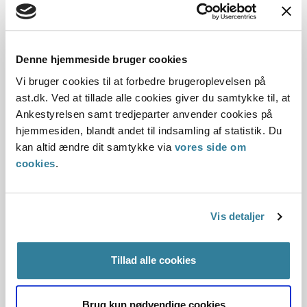
Dato for underskrift
15.04.2001
Denne hjemmeside bruger cookies
Offentliggørelsesdato
Vi bruger cookies til at forbedre brugeroplevelsen på
10.07.2013
ast.dk. Ved at tillade alle cookies giver du samtykke til, at
Ankestyrelsen samt tredjeparter anvender cookies på
Denne principafgørelse er kasseret den 24. april
hjemmesiden, blandt andet til indsamling af statistik. Du
2017, da den er erstattet af principafgørelse 23-17
kan altid ændre dit samtykke via
vores side om
cookies
.
Paragraf
§ 29 § 82 § 19a § 50 § 49 § 1 § 51 § 19 § 28 § 42 § 29i
Vis detaljer
Journalnummer
Tillad alle cookies
350033-00
Brug kun nødvendige cookies