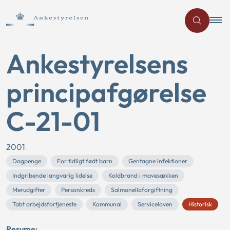
Ankestyrelsens
principafgørelse
C-21-01
2001
Dagpenge
For tidligt født barn
Gentagne infektioner
Indgribende langvarig lidelse
Koldbrand i mavesækken
Merudgifter
Personkreds
Salmonellaforgiftning
Tabt arbejdsfortjeneste
Kommunal
Serviceloven
Historisk
Resume: