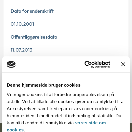
Dato for underskrift
01.10.2001
Offentliggørelsesdato
11.07.2013
Paragraf
§ 88 § 93 § 30 § 86
Denne hjemmeside bruger cookies
Journalnummer
Vi bruger cookies til at forbedre brugeroplevelsen på
106985-99
ast.dk. Ved at tillade alle cookies giver du samtykke til, at
Ankestyrelsen samt tredjeparter anvender cookies på
hjemmesiden, blandt andet til indsamling af statistik. Du
kan altid ændre dit samtykke via
vores side om
cookies
.