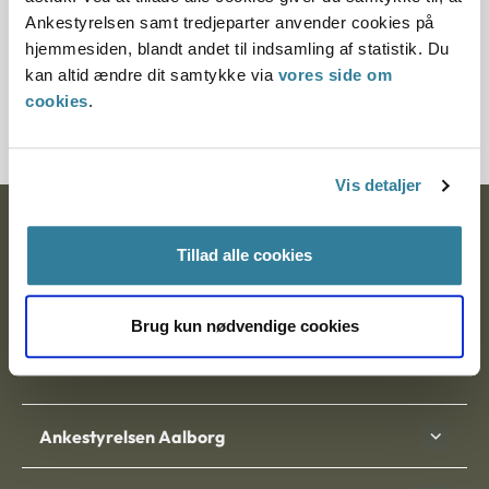
§ 27 § 28
Ankestyrelsen samt tredjeparter anvender cookies på
hjemmesiden, blandt andet til indsamling af statistik. Du
Journalnummer
kan altid ændre dit samtykke via
vores side om
cookies
.
200683-00
Vis detaljer
Ankestyrelsen
Tillad alle cookies
Postadresse:
Nytorv 7, 2. sal
Brug kun nødvendige cookies
9000 Aalborg
Ankestyrelsen Aalborg