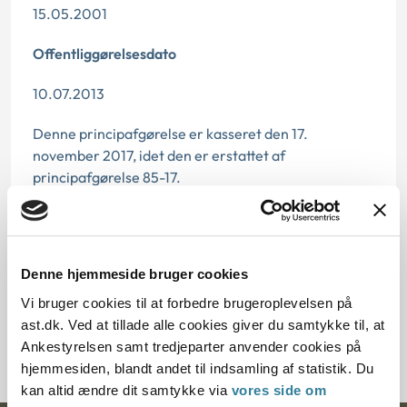
15.05.2001
Offentliggørelsesdato
10.07.2013
Denne principafgørelse er kasseret den 17.
november 2017, idet den er erstattet af
principafgørelse 85-17.
Paragraf
§ 109e § 129 § 112 § 109g § 67 § 92 § 109 § 1
Denne hjemmeside bruger cookies
Journalnummer
Vi bruger cookies til at forbedre brugeroplevelsen på
ast.dk. Ved at tillade alle cookies giver du samtykke til, at
350582-00
Ankestyrelsen samt tredjeparter anvender cookies på
hjemmesiden, blandt andet til indsamling af statistik. Du
kan altid ændre dit samtykke via
vores side om