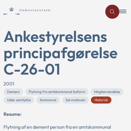
Ankestyrelsens
principafgørelse
C-26-01
2001
Demens
Flytning fra amtskommunal boform
Magtanvendelse
Uden samtykke
Kommunal
Serviceloven
Historisk
Resume:
Flytning af en dement person fra en amtskommunal