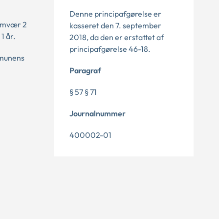
Denne principafgørelse er
samvær 2
kasseret den 7. september
1 år.
2018, da den er erstattet af
principafgørelse 46-18.
mmunens
Paragraf
§ 57 § 71
Journalnummer
400002-01