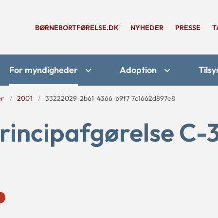
BØRNEBORTFØRELSE.DK
NYHEDER
PRESSE
T
For myndigheder
Adoption
Tilsy
er
2001
33222029-2b61-4366-b9f7-7c1662d897e8
rincipafgørelse C-