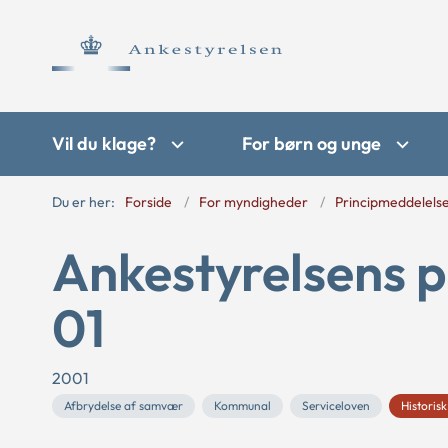
Vil du klage?
For børn og unge
Du er her:
Forside
For myndigheder
Principmeddelels
Ankestyrelsens p
01
2001
Afbrydelse af samvær
Kommunal
Serviceloven
Historisk