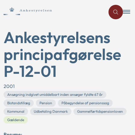
Ankestyrelsens
principafgørelse
P-12-01
2001
Ansøgning indgivet umiddelbart inden ansøger fyldte 67 år
Bistandstillæg
Pension
Påbegyndelse af pensionssag
Kommunal
Udbetaling Danmark
Gammelførtidspensionloven
Gældende
Resume: