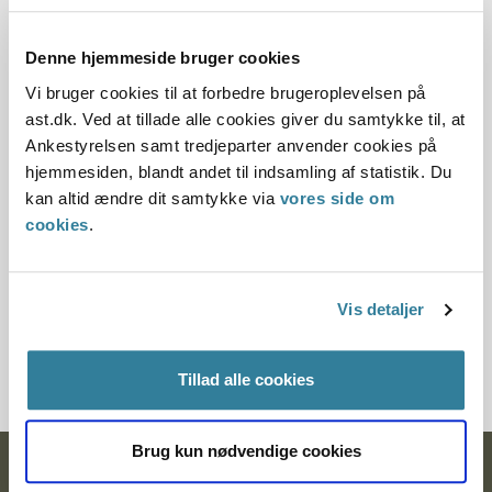
Dato for underskrift
Denne hjemmeside bruger cookies
06.07.2001
Vi bruger cookies til at forbedre brugeroplevelsen på
Offentliggørelsesdato
ast.dk. Ved at tillade alle cookies giver du samtykke til, at
Ankestyrelsen samt tredjeparter anvender cookies på
11.07.2013
hjemmesiden, blandt andet til indsamling af statistik. Du
kan altid ændre dit samtykke via
vores side om
Paragraf
cookies
.
§ 24 § 16 § 37 § 20a § 33 § 14 § 15
Journalnummer
Vis detaljer
600099-01
Tillad alle cookies
Brug kun nødvendige cookies
Ankestyrelsen