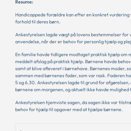
Resume:
Handicappede forældre kan efter en konkret vurdering v
forhold til deres børn.
Ankestyrelsen lagde vægt på lovens bestemmelser for vo
anvendelse, når der er behov for personlig hjælp og ple
En familie havde tidligere modtaget praktisk hjælp om 
meddelt afslag på praktisk hjælp. Børnene havde beho
samt at blive afleveret i børnehave. Børnenes moder, so
sammen med børnenes fader, som var rask. Faderen hav
5 og 6.30. Ankestyrelsen lagde til grund for afgørelsen,
børnene om morgenen, og aktuelt ikke havde mulighed f
Ankestyrelsen hjemviste sagen, da sagen ikke var tilstr
behov for hjælp til opgaver med at hjælpe børnene.