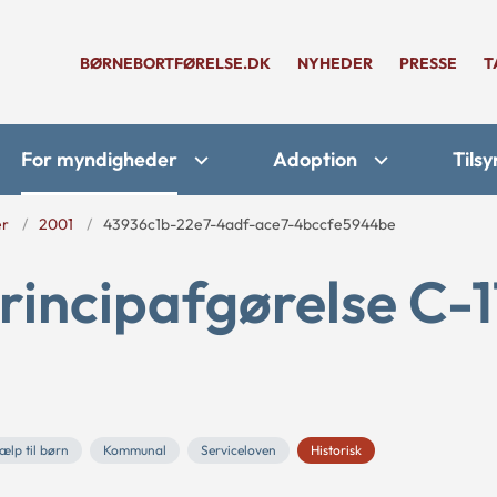
BØRNEBORTFØRELSE.DK
NYHEDER
PRESSE
T
For myndigheder
Adoption
Tilsy
er
2001
43936c1b-22e7-4adf-ace7-4bccfe5944be
rincipafgørelse C-1
ælp til børn
Kommunal
Serviceloven
Historisk