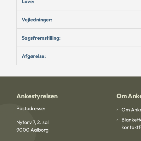
Love:
Vejledninger:
Sagsfremstilling:
Afgørelse:
Ankestyrelsen
Om Anke
Postadresse:
Om Anke
Blankett
Nytorv 7, 2. sal
kontakt
9000 Aalborg