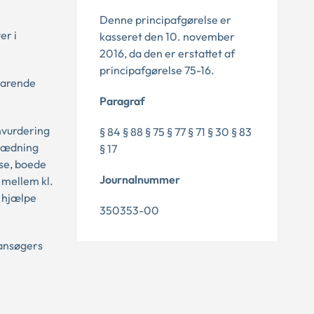
Denne principafgørelse er
er i
kasseret den 10. november
2016, da den er erstattet af
principafgørelse 75-16.
svarende
Paragraf
nvurdering
§ 84 § 88 § 75 § 77 § 71 § 30 § 83
klædning
§ 17
ese, boede
Journalnummer
 mellem kl.
t hjælpe
350353-00
 ansøgers