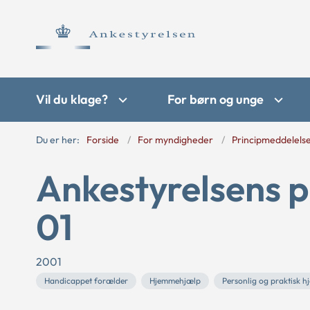
Vil du klage?
For børn og unge
Du er her:
Forside
For myndigheder
Principmeddelels
Ankestyrelsens p
01
2001
Handicappet forælder
Hjemmehjælp
Personlig og praktisk hj