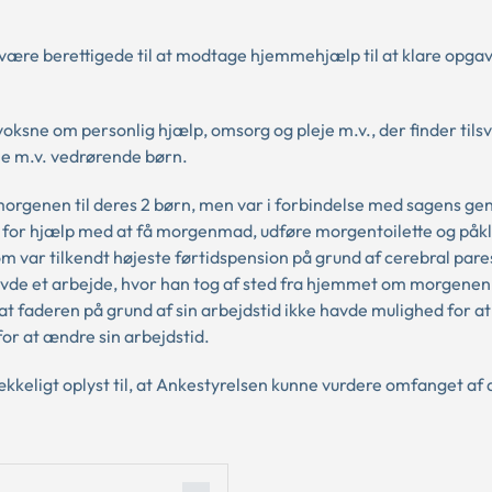
ære berettigede til at modtage hjemmehjælp til at klare opgav
ksne om personlig hjælp, omsorg og pleje m.v., der finder til
je m.v. vedrørende børn.
morgenen til deres 2 børn, men var i forbindelse med sagens ge
v for hjælp med at få morgenmad, udføre morgentoilette og på
m var tilkendt højeste førtidspension på grund af cerebral par
de et arbejde, hvor han tog af sted fra hjemmet om morgenen
 at faderen på grund af sin arbejdstid ikke havde mulighed for a
or at ændre sin arbejdstid.
ækkeligt oplyst til, at Ankestyrelsen kunne vurdere omfanget af