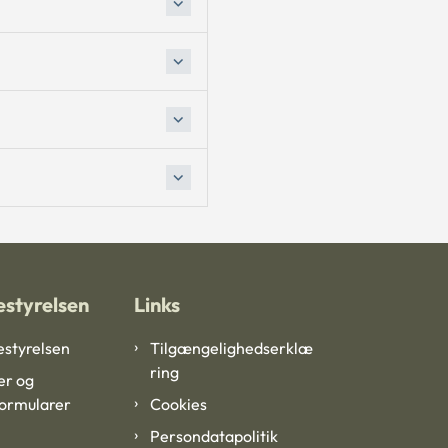
styrelsen
Links
styrelsen
Tilgængelighedserklæ
ring
er og
formularer
Cookies
Persondatapolitik