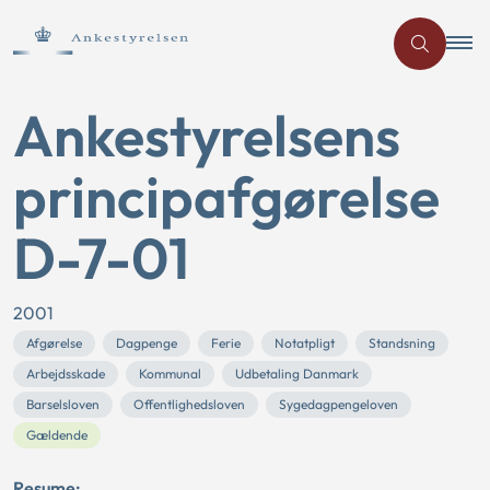
Ankestyrelsens
principafgørelse
D-7-01
2001
Afgørelse
Dagpenge
Ferie
Notatpligt
Standsning
Arbejdsskade
Kommunal
Udbetaling Danmark
Barselsloven
Offentlighedsloven
Sygedagpengeloven
Gældende
Resume: