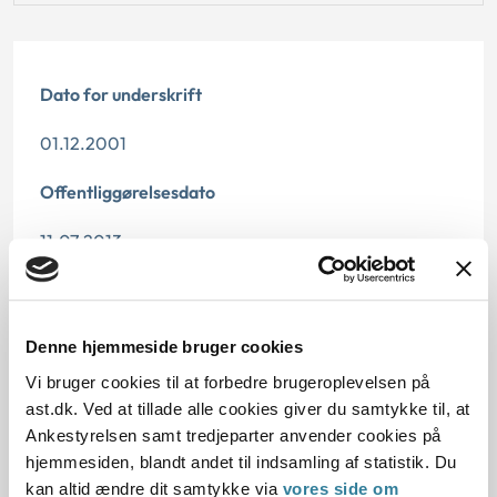
Dato for underskrift
01.12.2001
Offentliggørelsesdato
11.07.2013
Paragraf
§ 5 § 7 § 6
Denne hjemmeside bruger cookies
Vi bruger cookies til at forbedre brugeroplevelsen på
Journalnummer
ast.dk. Ved at tillade alle cookies giver du samtykke til, at
700207-01
Ankestyrelsen samt tredjeparter anvender cookies på
hjemmesiden, blandt andet til indsamling af statistik. Du
kan altid ændre dit samtykke via
vores side om