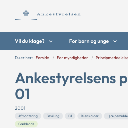
Vil du klage?
For børn og unge
Du er her:
Forside
For myndigheder
Principmeddelels
Ankestyrelsens p
01
2001
Afmontering
Bevilling
Bil
Bilens alder
Hjælpemidde
Gældende