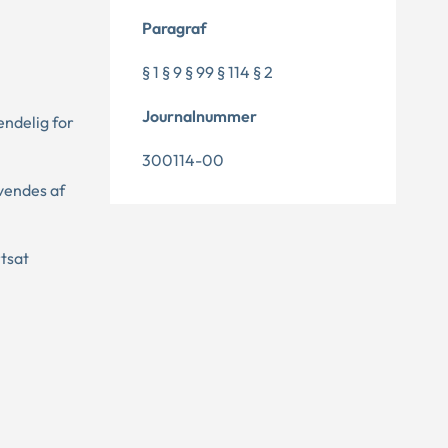
Paragraf
§ 1 § 9 § 99 § 114 § 2
Journalnummer
endelig for
300114-00
nvendes af
rtsat