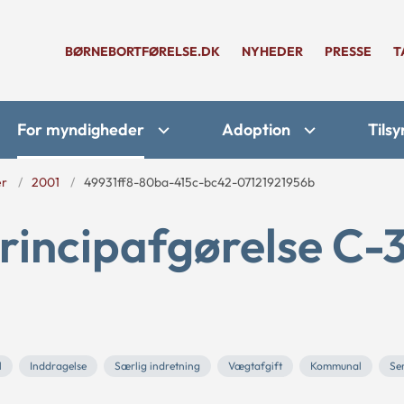
BØRNEBORTFØRELSE.DK
NYHEDER
PRESSE
T
For myndigheder
Adoption
Tilsy
er
2001
49931ff8-80ba-415c-bc42-07121921956b
rincipafgørelse C-
l
Inddragelse
Særlig indretning
Vægtafgift
Kommunal
Se