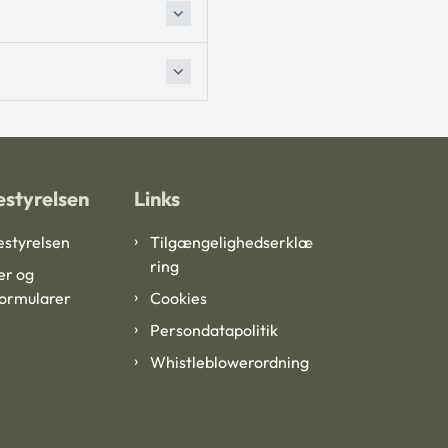
styrelsen
Links
styrelsen
Tilgængelighedserklæ
ring
er og
formularer
Cookies
Persondatapolitik
Whistleblowerordning