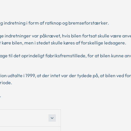
rlig indretning i form af ratknop og bremseforstærker.
 indretninger var påkrævet, hvis bilen fortsat skulle være anv
t køre bilen, men i stedet skulle køres af forskellige ledsagere.
e til det oprindeligt fabriksfremstillede, for at bilen kunne a
ion udtalte i 1999, at der intet var der tydede på, at bilen ved fo
riode.
.