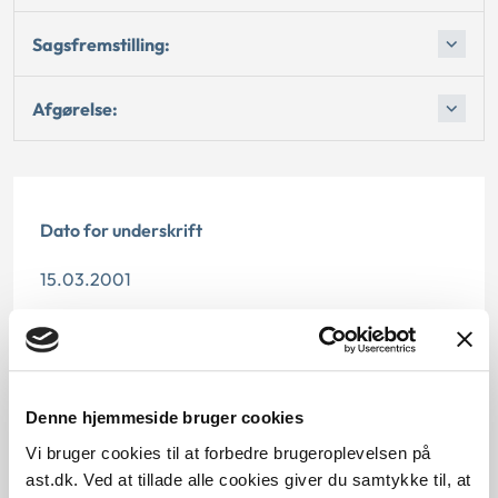
Sagsfremstilling:
Afgørelse:
Dato for underskrift
15.03.2001
Offentliggørelsesdato
30.01.2014
Denne hjemmeside bruger cookies
Paragraf
Vi bruger cookies til at forbedre brugeroplevelsen på
§ 2 § 3 § 6
ast.dk. Ved at tillade alle cookies giver du samtykke til, at