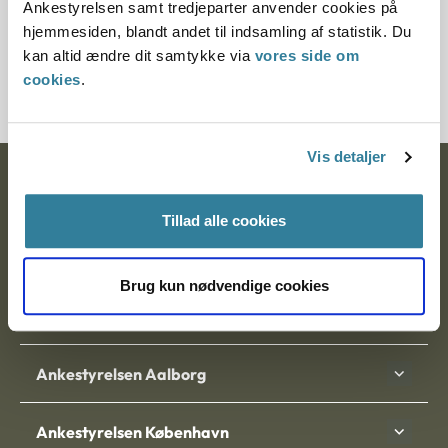
Ankestyrelsen samt tredjeparter anvender cookies på
Journalnummer
hjemmesiden, blandt andet til indsamling af statistik. Du
kan altid ændre dit samtykke via
vores side om
370077-00
cookies
.
Vis detaljer
Ankestyrelsen
Tillad alle cookies
Postadresse:
Nytorv 7, 2. sal
Brug kun nødvendige cookies
9000 Aalborg
Ankestyrelsen Aalborg
Ankestyrelsen København