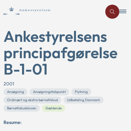
Ankestyrelsens
principafgørelse
B-1-01
2001
Ansøgning
Ansøgningstidspunkt
Flytning
Ordinært og ekstra børnetilskud
Udbetaling Danmark
Børnetilskudsloven
Gældende
Resume: