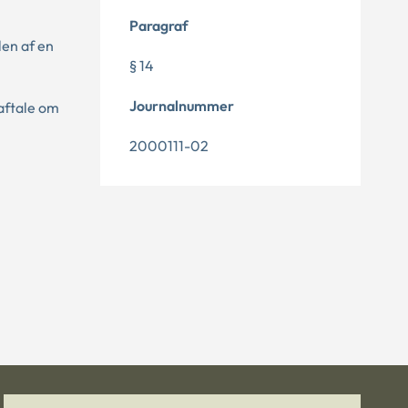
Paragraf
len af en
§ 14
Journalnummer
aftale om
2000111-02