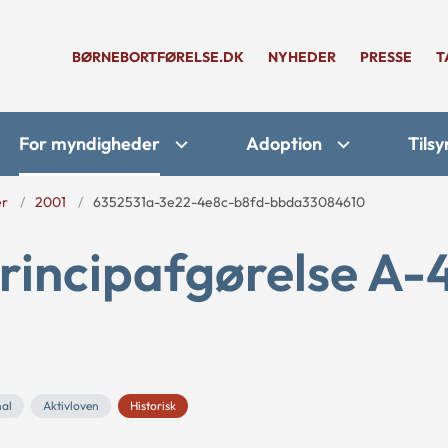
BØRNEBORTFØRELSE.DK
NYHEDER
PRESSE
T
For myndigheder
Adoption
Tilsy
er
2001
6352531a-3e22-4e8c-b8fd-bbda33084610
rincipafgørelse A-
al
Aktivloven
Historisk