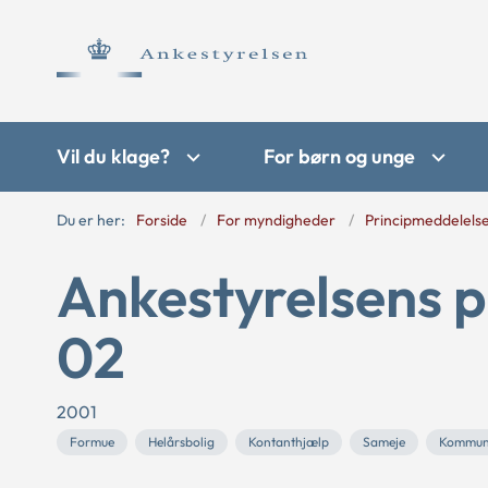
Vil du klage?
For børn og unge
Du er her:
Forside
For myndigheder
Principmeddelels
Ankestyrelsens p
02
2001
Formue
Helårsbolig
Kontanthjælp
Sameje
Kommun