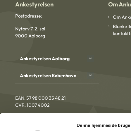
Ankestyrelsen
Om Anke
Postadresse:
Om Anke
Blankett
Nytorv 7, 2. sal
kontakt
9000 Aalborg
Ankestyrelsen Aalborg
Ankestyrelsen København
EAN: 57 98 000 35 48 21
CVR: 1007 4002
Denne hjemmeside bruger