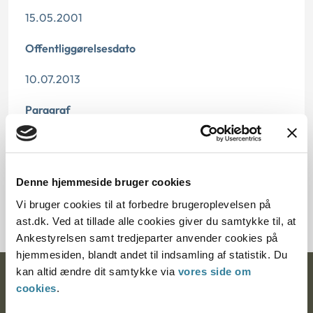
15.05.2001
Offentliggørelsesdato
10.07.2013
Paragraf
§ 33 § 31 § 30 § 32
Journalnummer
Denne hjemmeside bruger cookies
200613-00
Vi bruger cookies til at forbedre brugeroplevelsen på
ast.dk. Ved at tillade alle cookies giver du samtykke til, at
Ankestyrelsen samt tredjeparter anvender cookies på
hjemmesiden, blandt andet til indsamling af statistik. Du
kan altid ændre dit samtykke via
vores side om
Ankestyrelsen
cookies
.
Postadresse: