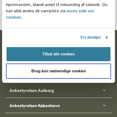
hjemmesiden, blandt andet til indsamling af statistik. Du
kan altid ændre dit samtykke via
vores side om
105436-00107683-00
cookies
.
Vis detaljer
Ankestyrelsen
Postadresse:
Tillad alle cookies
Nytorv 7, 2. sal
9000 Aalborg
Brug kun nødvendige cookies
Ankestyrelsen Aalborg
Ankestyrelsen København