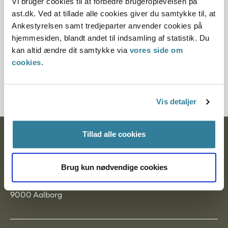
Vi bruger cookies til at forbedre brugeroplevelsen på
Paragraf
ast.dk. Ved at tillade alle cookies giver du samtykke til, at
Ankestyrelsen samt tredjeparter anvender cookies på
§ 29 § 48 § 7 § 10 § 28 § 8 § 42
hjemmesiden, blandt andet til indsamling af statistik. Du
kan altid ændre dit samtykke via
vores side om
Journalnummer
cookies
.
350270-01
Vis detaljer
Tillad alle cookies
Ankestyrelsen
Postadresse:
Brug kun nødvendige cookies
Nytorv 7, 2. sal
9000 Aalborg