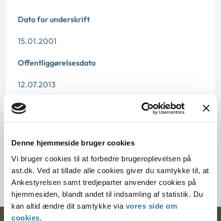
Dato for underskrift
15.01.2001
Offentliggørelsesdato
12.07.2013
Paragraf
§ 97 § 81 § 98 § 98f
Denne hjemmeside bruger cookies
Journalnummer
Vi bruger cookies til at forbedre brugeroplevelsen på
ast.dk. Ved at tillade alle cookies giver du samtykke til, at
200416-00
Ankestyrelsen samt tredjeparter anvender cookies på
hjemmesiden, blandt andet til indsamling af statistik. Du
kan altid ændre dit samtykke via
vores side om
cookies
.