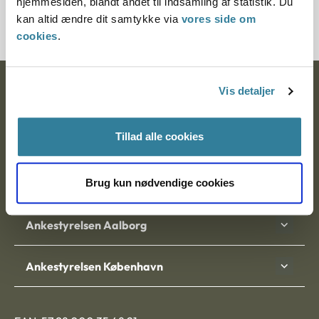
hjemmesiden, blandt andet til indsamling af statistik. Du
700367-00
kan altid ændre dit samtykke via
vores side om
cookies
.
Ankestyrelsen
Vis detaljer
Postadresse:
Tillad alle cookies
Nytorv 7, 2. sal
9000 Aalborg
Brug kun nødvendige cookies
Ankestyrelsen Aalborg
Ankestyrelsen København