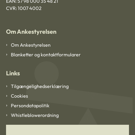
EAN: 57 98 000 35 48 21
CVR: 1007 4002
Om Ankestyrelsen
Om Ankestyrelsen
Blanketter og kontaktformularer
Links
Tilgængelighedserklæring
Cookies
Persondatapolitik
Whistleblowerordning