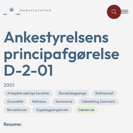
Ankestyrelsens
principafgørelse
D-2-01
2001
Arbejdets særlige karakter
Barselsdagpenge
Butiksansat
Graviditet
Refusion
Kommunal
Udbetaling Danmark
Barselsloven
Sygedagpengeloven
Gældende
Resume: